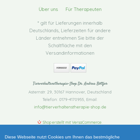
Über uns
Für Therapeuten
* gilt für Lieferungen innerhalb
Deutschlands, Lieferzeiten für andere
Länder entnehmen Sie bitte der
Schaltfläche mit den
Versandinformationen
Tierverhaltenstherapie-Shop Dr. Andrea Böttjer
Asternstr. 29
,
30167 Hannover
,
Deutschland
Telefon: 0179-4170955
,
Email:
info@tierverhaltenstherapie-shop.de
Shop erstellt mit VersaCommerce.
Sounds Scary CD Gedragstherapie pakket voor
Diese Webseite nutzt Cookies um Ihnen das bestmögliche
honden met geluidsfobie nederlands dutch