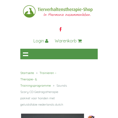
Login
Warenkorb
Startseite
»
Trainieren –
Therapie- &
Trainingsprogramme
»
Sounds
Scary CD Gedragstherapie
pakket voor honden met
geluidsfobie nederlands dutch