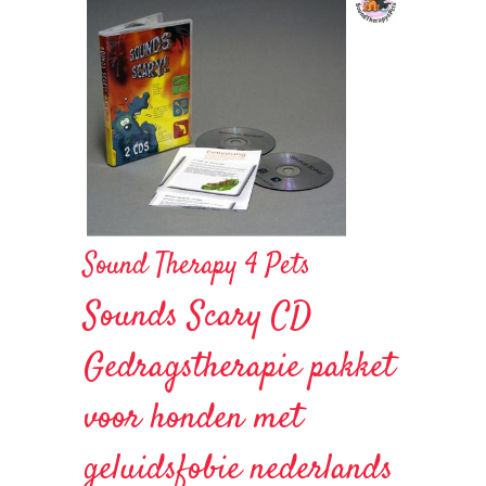
Sound Therapy 4 Pets
Sounds Scary CD
Gedragstherapie pakket
voor honden met
geluidsfobie nederlands