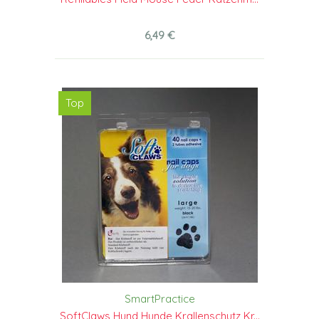
6,49 €
Top
SmartPractice
SoftClaws Hund Hunde Krallenschutz Kr...