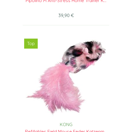
Pipolino M Anti-Stress Home Trainer K...
39,90 €
Top
KONG
Refillables Field Mouse Feder Katzenm...