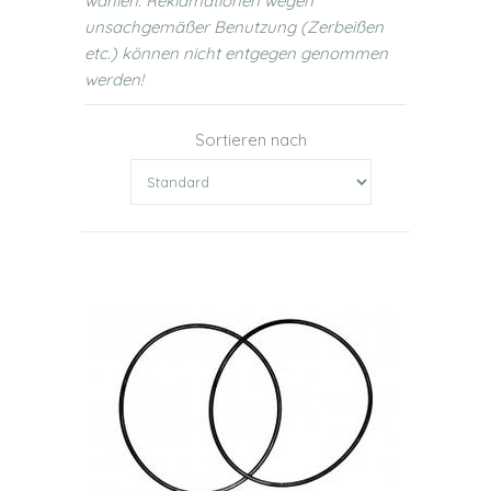
wählen. Reklamationen wegen
unsachgemäßer Benutzung (Zerbeißen
etc.) können nicht entgegen genommen
werden!
Sortieren nach