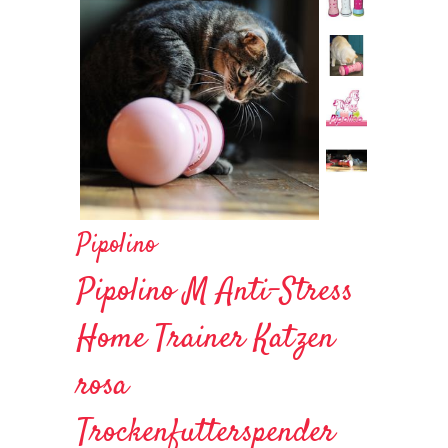
Pipolino
Pipolino M Anti-Stress
Home Trainer Katzen
rosa
Trockenfutterspender