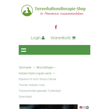
Login
Warenkorb
Startseite
»
Beschäftigen –
Katzen:Nahrungserwerb
»
Pipolino M Anti-Stress Home
Trainer Katzen rosa
Trockenfutterspender Futterball
Snackball