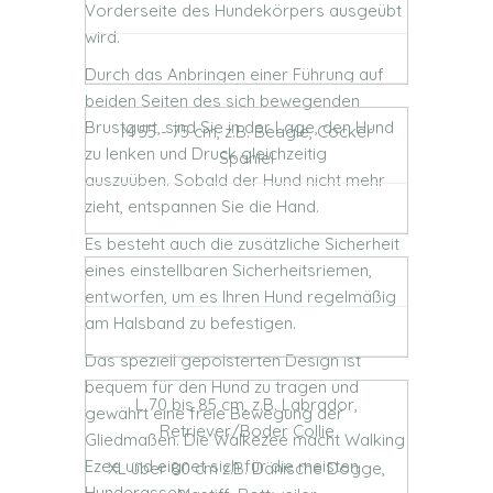
Vorderseite des Hundekörpers ausgeübt
wird.
Durch das Anbringen einer Führung auf
beiden Seiten des sich bewegenden
Brustgurt, sind Sie in der Lage, den Hund
M 55 - 75 cm, z.B. Beagle, Cocker
zu lenken und Druck gleichzeitig
Spaniel
auszuüben. Sobald der Hund nicht mehr
zieht, entspannen Sie die Hand.
Es besteht auch die zusätzliche Sicherheit
eines einstellbaren Sicherheitsriemen,
entworfen, um es Ihren Hund regelmäßig
am Halsband zu befestigen.
Das speziell gepolsterten Design ist
bequem für den Hund zu tragen und
L 70 bis 85 cm, z.B. Labrador,
gewährt eine freie Bewegung der
Retriever/Boder Collie
Gliedmaßen. Die Walkezee macht Walking
Ezee und eignet sich für die meisten
XL über 80 cm z.B. Dänische Dogge,
Hunderassen.