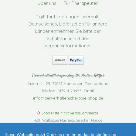
Über uns
Für Therapeuten
* gilt für Lieferungen innerhalb
Deutschlands, Lieferzeiten für andere
Länder entnehmen Sie bitte der
Schaltfläche mit den
Versandinformationen
Tierverhaltenstherapie-Shop Dr. Andrea Böttjer
Asternstr. 29
,
30167 Hannover
,
Deutschland
Telefon: 0179-4170955
,
Email:
info@tierverhaltenstherapie-shop.de
Shop erstellt mit VersaCommerce.
Halti Walkezee Harness Geschirr Hunde
Brustgeschirr schwarz rot Trainingsanleitung
Diese Webseite nutzt Cookies um Ihnen das bestmögliche
Hundegeschirr Wird nicht mehr produziert!