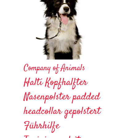
Company of Animals
Halti Kopfhalfter
Nasenpolster padded
headcollar gepolstert
Führhilfe