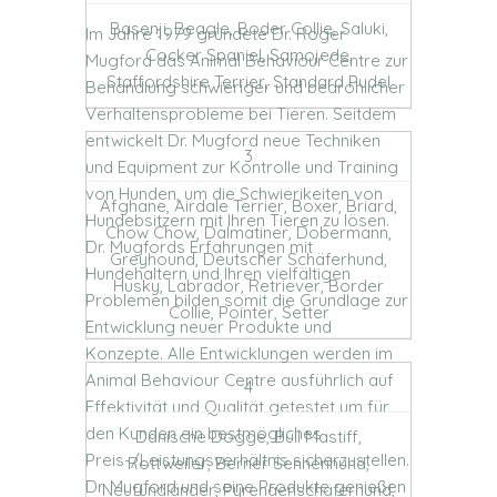
Basenji, Beagle, Boder Collie, Saluki,
Im Jahre 1979 gründete Dr. Roger
Cocker Spaniel, Samojede,
Mugford das Animal Behaviour Centre zur
Staffordshire Terrier, Standard Pudel
Behandlung schwieriger und bedrohlicher
Verhaltensprobleme bei Tieren. Seitdem
entwickelt Dr. Mugford neue Techniken
3
und Equipment zur Kontrolle und Training
von Hunden, um die Schwierikeiten von
Afghane, Airdale Terrier, Boxer, Briard,
Hundebsitzern mit Ihren Tieren zu lösen.
Chow Chow, Dalmatiner, Dobermann,
Dr. Mugfords Erfahrungen mit
Greyhound, Deutscher Schäferhund,
Hundehaltern und Ihren vielfältigen
Husky, Labrador, Retriever, Border
Problemen bilden somit die Grundlage zur
Collie, Pointer, Setter
Entwicklung neuer Produkte und
Konzepte. Alle Entwicklungen werden im
Animal Behaviour Centre ausführlich auf
4
Effektivität und Qualität getestet um für
den Kunden ein bestmögliches
Dänische Dogge, Bull Mastiff,
Preis-/Leistungsverhältnis sicherzustellen.
Rottweiler, Berner Sennenhund,
Dr. Mugford und seine Produkte genießen
Neufundländer, Pyrenäenschäferhund,