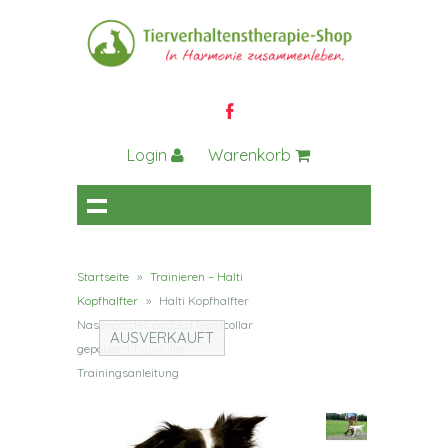
Login
Warenkorb
Startseite
»
Trainieren – Halti
Kopfhalfter
»
Halti Kopfhalfter
Nasenpolster padded headcollar
AUSVERKAUFT
gepolstert Führhilfe
Trainingsanleitung