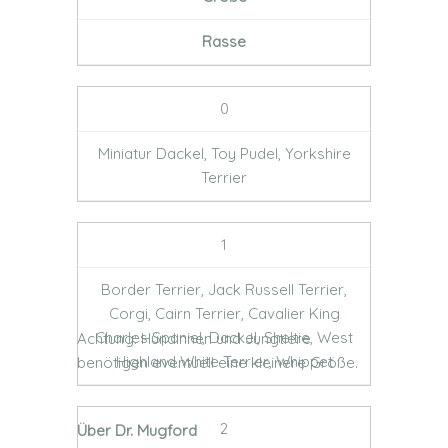
Rasse
0
Miniatur Dackel, Toy Pudel, Yorkshire
Terrier
1
Border Terrier, Jack Russell Terrier,
Corgi, Cairn Terrier, Cavalier King
Charles Spaniel, Dackel, Sheltie, West
Achtung: Hündinnen und Jungtiere
Highland White Terrier, Whippet
benötigen eventuell eine kleinere Größe.
2
Über Dr. Mugford