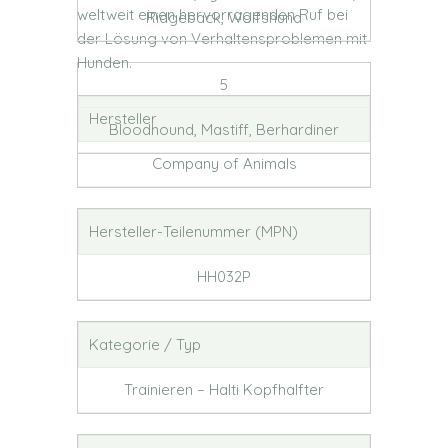
weltweit einen hervorragenden Ruf bei
Ridgeback, Wolfshund
der Lösung von Verhaltensproblemen mit
Hunden.
5
Hersteller
Bloodhound, Mastiff, Berhardiner
Company of Animals
Hersteller-Teilenummer (MPN)
HH032P
Kategorie / Typ
Trainieren – Halti Kopfhalfter