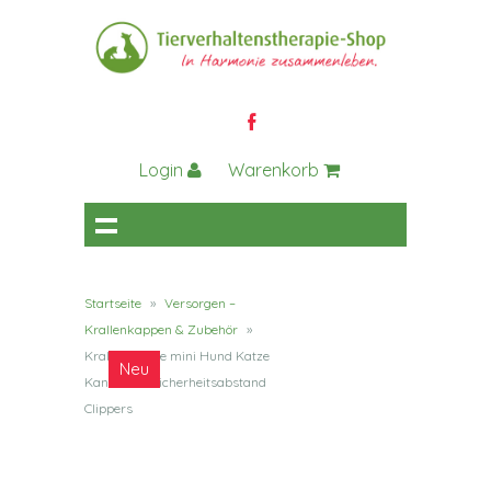
Login
Warenkorb
Startseite
»
Versorgen –
Krallenkappen & Zubehör
»
Krallenschere mini Hund Katze
Neu
Kaninchen Sicherheitsabstand
Clippers