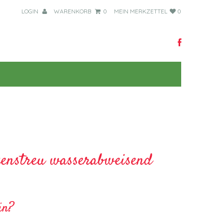
LOGIN
WARENKORB
0
MEIN MERKZETTEL
0
enstreu wasserabweisend
in?