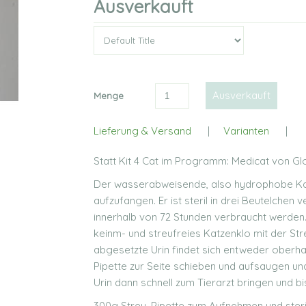
Ausverkauft
Menge
Lieferung & Versand
|
Varianten
|
Statt Kit 4 Cat im Programm: Medicat von Globa
Der wasserabweisende, also hydrophobe Katz
aufzufangen. Er ist steril in drei Beutelchen 
innerhalb von 72 Stunden verbraucht werden. E
keinm- und streufreies Katzenklo mit der Stre
abgesetzte Urin findet sich entweder oberhal
Pipette zur Seite schieben und aufsaugen un
Urin dann schnell zum Tierarzt bringen und bi
300g Streu, Pipette zum Aufnehmen und steri