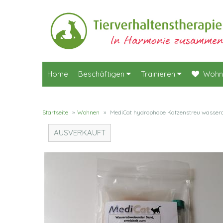
Home
Beschäftigen
Trainieren
Wohn
Startseite
»
Wohnen
»
MediCat hydrophobe Katzenstreu wasser
AUSVERKAUFT