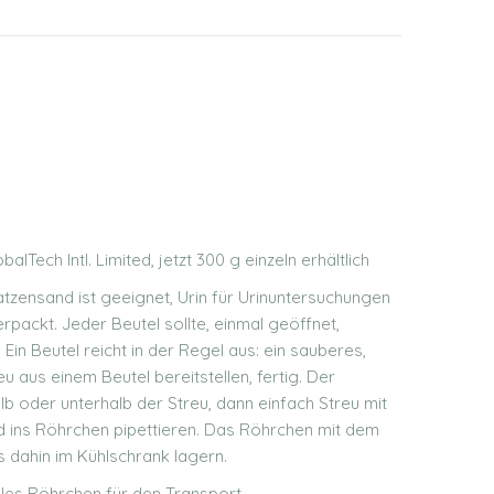
lTech Intl. Limited, jetzt 300 g einzeln erhältlich
ensand ist geeignet, Urin für Urinuntersuchungen
verpackt. Jeder Beutel sollte, einmal geöffnet,
in Beutel reicht in der Regel aus: ein sauberes,
u aus einem Beutel bereitstellen, fertig. Der
b oder unterhalb der Streu, dann einfach Streu mit
d ins Röhrchen pipettieren. Das Röhrchen mit dem
s dahin im Kühlschrank lagern.
les Röhrchen für den Transport.