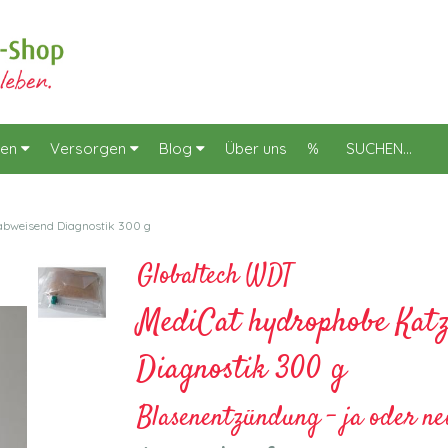
en
Versorgen
Blog
Über uns
%
abweisend Diagnostik 300 g
Globaltech WDT
MediCat hydrophobe Katz
Diagnostik 300 g
Blasenentzündung – ja oder ne