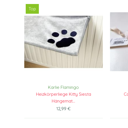
Top
Karlie Flamingo
Heizkörperliege Kitty Siesta
Ca
Hängemat...
12,99 €