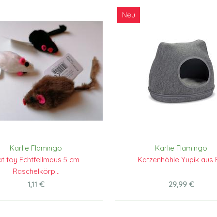
Neu
Karlie Flamingo
Karlie Flamingo
t toy Echtfellmaus 5 cm
Katzenhöhle Yupik aus F
Raschelkörp...
1,11 €
29,99 €