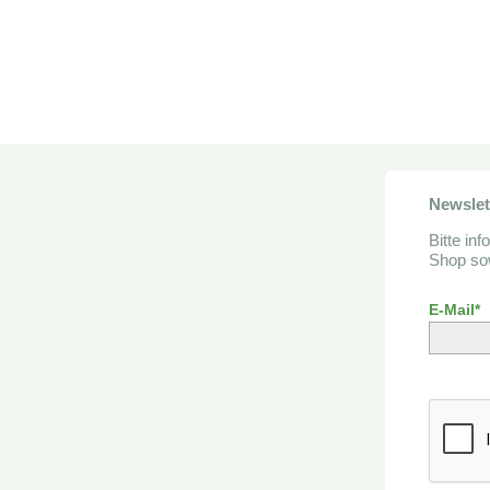
Newsle
Bitte in
Shop sow
E-Mail*