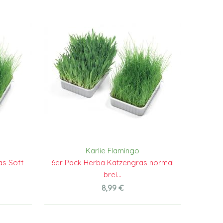
Karlie Flamingo
as Soft
6er Pack Herba Katzengras normal
brei...
8,99 €