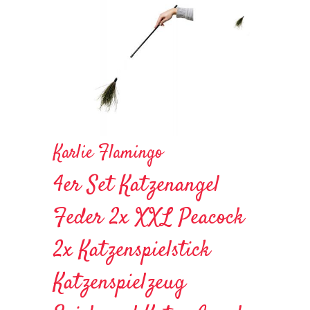
Karlie Flamingo
4er Set Katzenangel
Feder 2x XXL Peacock
2x Katzenspielstick
Katzenspielzeug